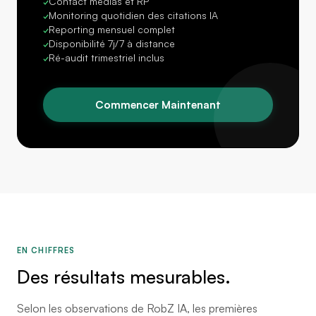
Contact médias et RP
✓
Monitoring quotidien des citations IA
✓
Reporting mensuel complet
✓
Disponibilité 7j/7 à distance
✓
Ré-audit trimestriel inclus
✓
Commencer Maintenant
EN CHIFFRES
Des résultats mesurables.
Selon les observations de RobZ IA, les premières