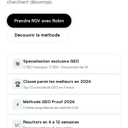
cherchent désormais.
Prendre RDV avec Robin
Découvrir la méthode
Spécialisation exclusive GEO
🎯
0 SEO classique. 0 SEA. Uniquement les IA.
Classé parmi les meilleurs en 2026
🏆
Top 10 consultants GEO en France
Méthode GEO Proof 2026
⚡
Critères propriétaires de citabilité LLM
Résultats en 6 à 12 semaines
📈
Premières citations IA mesurables