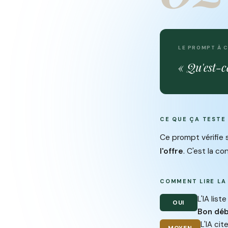
LE PROMPT À 
« Qu'est-c
CE QUE ÇA TESTE
Ce prompt vérifie s
l'offre
. C'est la 
COMMENT LIRE LA
L'IA lis
OUI
Bon déb
L'IA cit