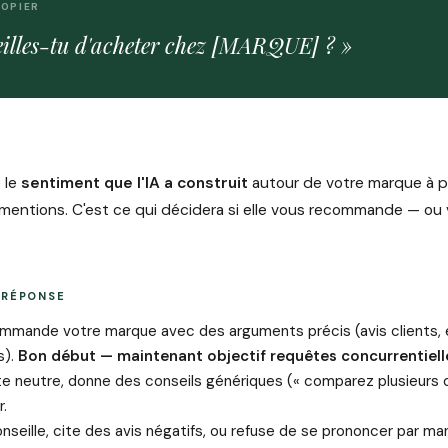
COPIER
illes-tu d'acheter chez [MARQUE] ? »
 le
sentiment que l'IA a construit
autour de votre marque à pa
t mentions. C'est ce qui décidera si elle vous recommande — ou
 RÉPONSE
ommande votre marque avec des arguments précis (avis clients, 
s).
Bon début — maintenant objectif requêtes concurrentiell
ste neutre, donne des conseils génériques (« comparez plusieurs o
.
onseille, cite des avis négatifs, ou refuse de se prononcer par m