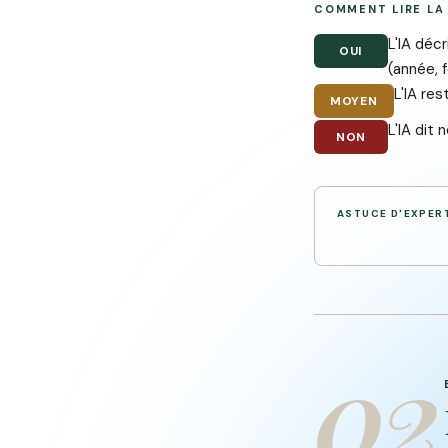
COMMENT LIRE LA
L'IA déc
OUI
(année, f
L'IA re
MOYEN
L'IA dit
NON
ASTUCE D'EXPER
02