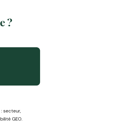
e ?
: secteur,
bilité GEO.