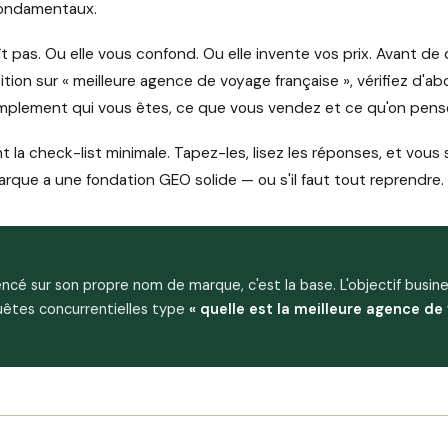
fondamentaux.
ît pas. Ou elle vous confond. Ou elle invente vos prix. Avant d
ition sur « meilleure agence de voyage française », vérifiez d'ab
mplement qui vous êtes, ce que vous vendez et ce qu'on pens
 la check-list minimale. Tapez-les, lisez les réponses, et vous
arque a une fondation GEO solide — ou s'il faut tout reprendre.
encé sur son propre nom de marque, c'est la base. L'objectif busines
quêtes concurrentielles type
« quelle est la meilleure agence de