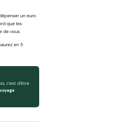
e dépenser un euro
ord que les
e de vous.
 saurez en 5
s, c'est d'être
 voyage