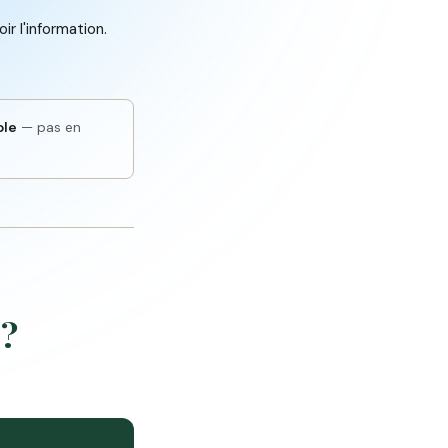
r l'information.
ble
— pas en
 ?