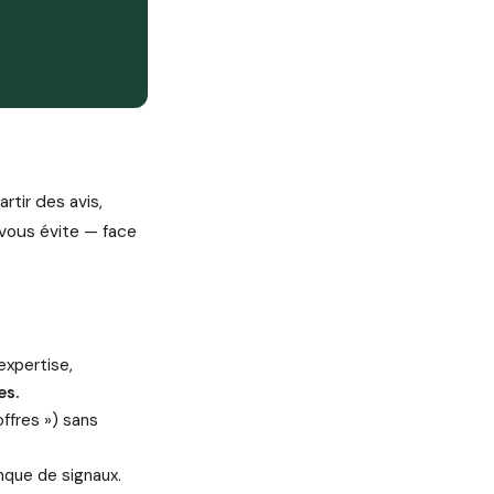
rtir des avis,
 vous évite — face
expertise,
es.
ffres ») sans
anque de signaux.