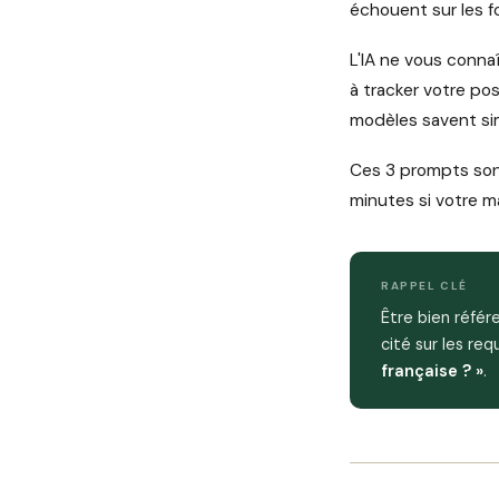
échouent sur les 
L'IA ne vous conna
à tracker votre pos
modèles savent si
Ces 3 prompts sont
minutes si votre m
RAPPEL CLÉ
Être bien référ
cité sur les re
française ? »
.