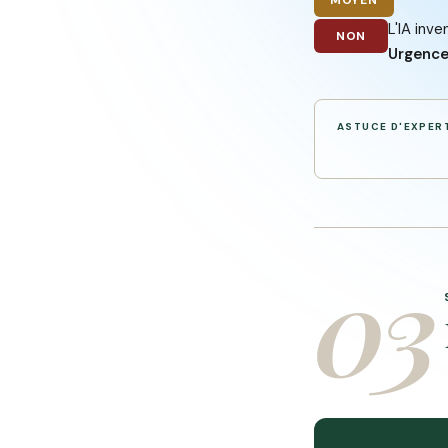
MOYEN
L'IA inv
NON
Urgence
ASTUCE D'EXPER
03