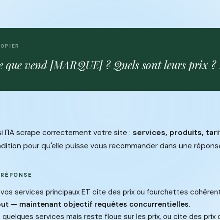
COPIER
e que vend [MARQUE] ? Quels sont leurs prix ? 
i l'IA scrape correctement votre site :
services, produits, tar
condition pour qu'elle puisse vous recommander dans une répon
 RÉPONSE
te vos services principaux ET cite des prix ou fourchettes cohéren
ut — maintenant objectif requêtes concurrentielles.
e quelques services mais reste floue sur les prix, ou cite des prix