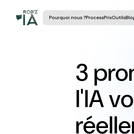
Pourquoi nous ?
Process
Prix
Outils
Blo
3 pro
l'IA v
réell