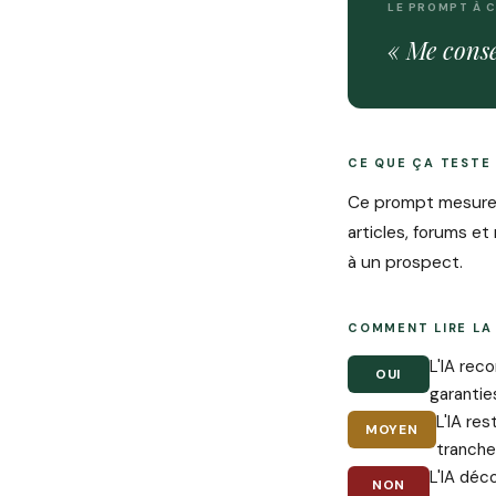
LE PROMPT À 
« Me conse
CE QUE ÇA TESTE
Ce prompt mesure
articles, forums e
à un prospect.
COMMENT LIRE LA
L'IA rec
OUI
garantie
L'IA re
MOYEN
trancher
L'IA déc
NON