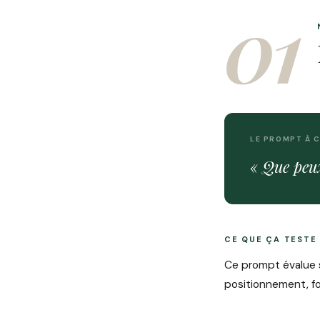
01
LE PROMPT À 
« Que peu
CE QUE ÇA TESTE
Ce prompt évalue s
positionnement, fon