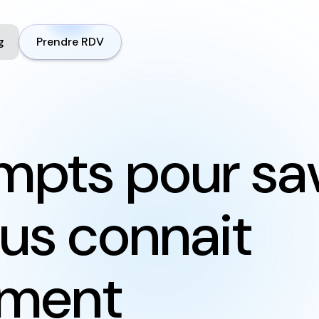
g
Prendre RDV
mpts pour sav
ous connait
ement