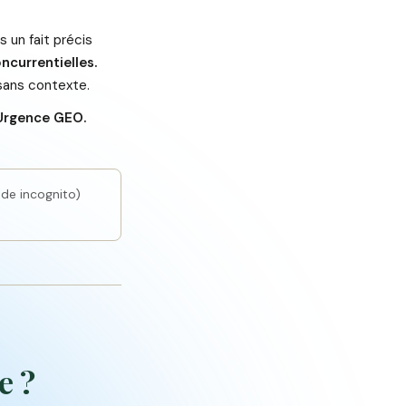
 un fait précis
currentielles.
sans contexte.
Urgence GEO.
e incognito)
e ?